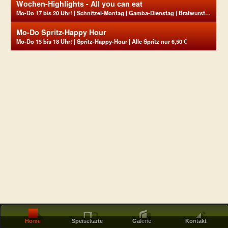
Wochen-Highlights - All you can eat
Mo-Do 17 bis 20 Uhr! | Schnitzel-Montag | Gamba-Dienstag | Bratwurst-Mittwoch | Steak-Donnerstag
Mo-Do Spritz-Happy Hour
Mo-Do 15 bis 18 Uhr! | Spritz-Happy-Hour | Alle Spritz nur 6,50 €
Home
Speisekarte
Galerie
Kontakt