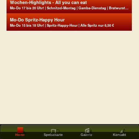
Wochen-Highlights - All you can eat
Mo-Do 17 bis 20 Uhr! | Schnitzel-Montag | Gamba-Dienstag | Bratwurst-Mittwoch | Steak-Donnerstag
Mo-Do Spritz-Happy Hour
Mo-Do 15 bis 18 Uhr! | Spritz-Happy-Hour | Alle Spritz nur 6,50 €
Home
Speisekarte
Galerie
Kontakt